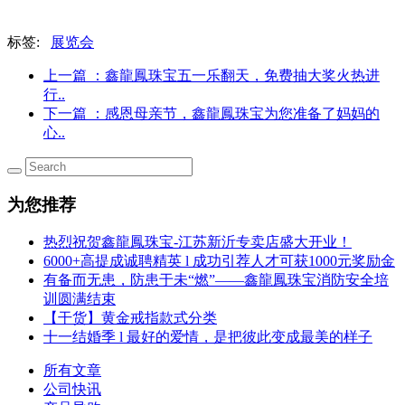
标签:
展览会
上一篇
：鑫龍鳳珠宝五一乐翻天，免费抽大奖火热进
行..
下一篇
：感恩母亲节，鑫龍鳳珠宝为您准备了妈妈的
心..
为您推荐
热烈祝贺鑫龍鳳珠宝-江苏新沂专卖店盛大开业！
6000+高提成诚聘精英 l 成功引荐人才可获1000元奖励金
有备而无患，防患于未“燃”——鑫龍鳳珠宝消防安全培
训圆满结束
【干货】黄金戒指款式分类
十一结婚季 l 最好的爱情，是把彼此变成最美的样子
所有文章
公司快讯