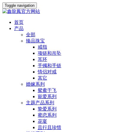
Toggle navigation
首页
产品
全部
臻品珠宝
戒指
项链和吊坠
耳环
手镯和手链
情侣对戒
其它
婚嫁系列
鸳鸯于飞
寵爱系列
主题产品系列
挚爱系列
蜜恋系列
花宴
且行且珍惜