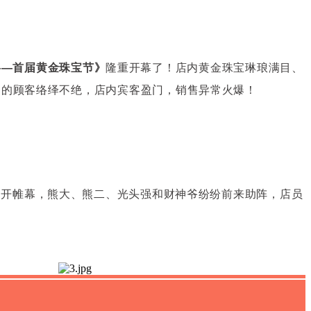
——首届黄金珠宝节》
隆重开幕了！店内黄金珠宝琳琅满目、
购的顾客络绎不绝，店内宾客盈门，销售异常火爆！
揭开帷幕，熊大、熊二、光头强和财神爷纷纷前来助阵，店员
！