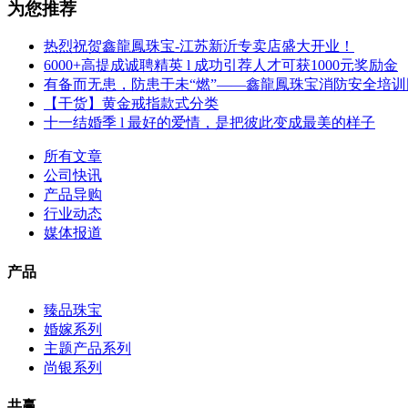
为您推荐
热烈祝贺鑫龍鳳珠宝-江苏新沂专卖店盛大开业！
6000+高提成诚聘精英 l 成功引荐人才可获1000元奖励金
有备而无患，防患于未“燃”——鑫龍鳳珠宝消防安全培
【干货】黄金戒指款式分类
十一结婚季 l 最好的爱情，是把彼此变成最美的样子
所有文章
公司快讯
产品导购
行业动态
媒体报道
产品
臻品珠宝
婚嫁系列
主题产品系列
尚银系列
共赢