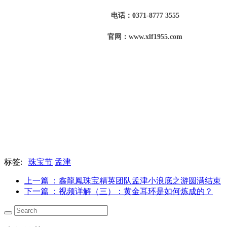
电话：0371-8777 3555
官网：www.xlf1955.com
标签:
珠宝节
孟津
上一篇
：鑫龍鳳珠宝精英团队孟津小浪底之游圆满结束
下一篇
：视频详解（三）：黄金耳环是如何炼成的？