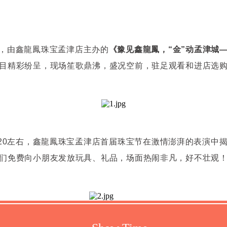
日，由鑫龍鳳珠宝孟津店主办的
《豫见鑫龍鳳，“金”动孟津城
目精彩纷呈，现场笙歌鼎沸，盛况空前，驻足观看和进店选
:20左右，鑫龍鳳珠宝孟津店首届珠宝节在激情澎湃的表演中
们免费向小朋友发放玩具、礼品，场面热闹非凡，好不壮观