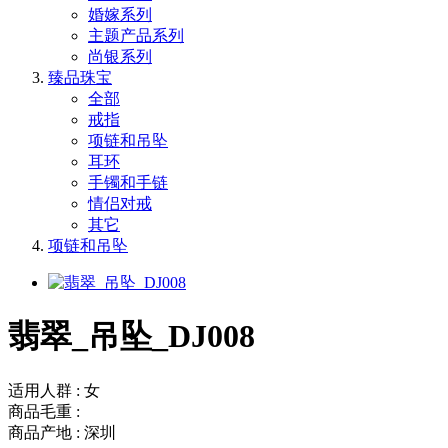
婚嫁系列
主题产品系列
尚银系列
臻品珠宝
全部
戒指
项链和吊坠
耳环
手镯和手链
情侣对戒
其它
项链和吊坠
翡翠_吊坠_DJ008
适用人群 : 女
商品毛重 :
商品产地 : 深圳