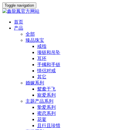
Toggle navigation
首页
产品
全部
臻品珠宝
戒指
项链和吊坠
耳环
手镯和手链
情侣对戒
其它
婚嫁系列
鸳鸯于飞
寵爱系列
主题产品系列
挚爱系列
蜜恋系列
花宴
且行且珍惜