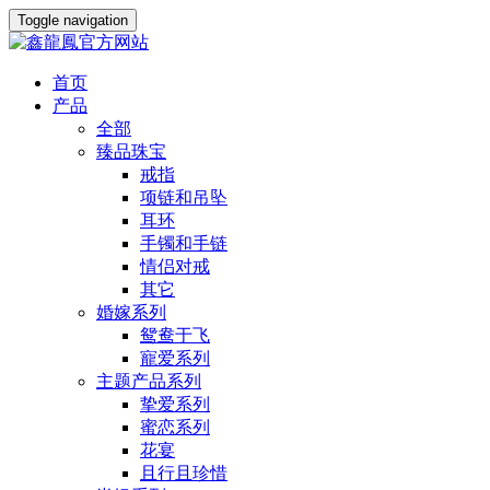
Toggle navigation
首页
产品
全部
臻品珠宝
戒指
项链和吊坠
耳环
手镯和手链
情侣对戒
其它
婚嫁系列
鸳鸯于飞
寵爱系列
主题产品系列
挚爱系列
蜜恋系列
花宴
且行且珍惜