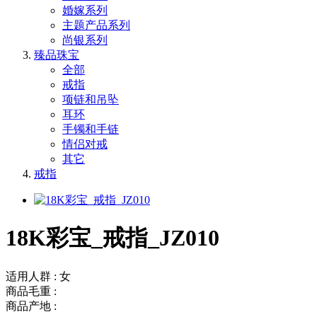
婚嫁系列
主题产品系列
尚银系列
臻品珠宝
全部
戒指
项链和吊坠
耳环
手镯和手链
情侣对戒
其它
戒指
18K彩宝_戒指_JZ010
适用人群 : 女
商品毛重 :
商品产地 :