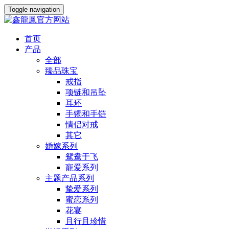
Toggle navigation
首页
产品
全部
臻品珠宝
戒指
项链和吊坠
耳环
手镯和手链
情侣对戒
其它
婚嫁系列
鸳鸯于飞
寵爱系列
主题产品系列
挚爱系列
蜜恋系列
花宴
且行且珍惜